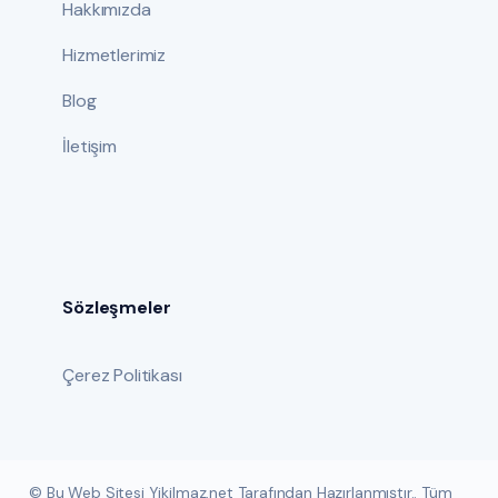
Hakkımızda
Hizmetlerimiz
Blog
İletişim
Sözleşmeler
Çerez Politikası
© Bu Web Sitesi Yikilmaz.net Tarafından Hazırlanmıştır.. Tüm