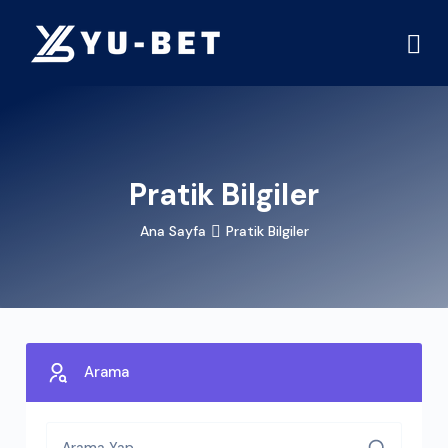
Türkçe
Pratik Bilgiler
Ana Sayfa
Pratik Bilgiler
Arama