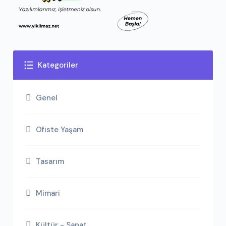
Kategoriler
Genel
Ofiste Yaşam
Tasarım
Mimari
Kültür - Sanat