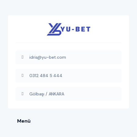
idris@yu-bet.com
0312 484 5 444
Gölbaşı / ANKARA
Menü