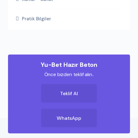
Pratik Bilgiler
Yu-Bet Hazır Beton
Önce bizden teklif alın..
Teklif Al
WhatsApp